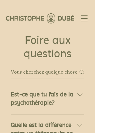
Foire aux
questions
Est-ce que tu fais de la
psychothérapie?
Non. Je ne fais pas de
psychothérapie. Mon
Quelle est la différence
accompagnement est fondé sur